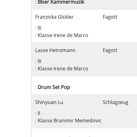
:
Blser Kammermusik
Franziska Glckler
Fagott
:
III
:
Klasse Irene de Marco
Lasse Heinzmann
Fagott
:
III
:
Klasse Irene de Marco
:
Drum Set Pop
Shinyuan Lu
Schlagzeug
:
II
:
Klasse Branimir Memedovic