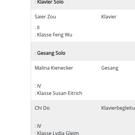
:
Klavier Solo
Saier Zou
Klavier
:
II
:
Klasse Feng Wu
:
Gesang Solo
Malina Kienecker
Gesang
:
IV
:
Klasse Susan Eitrich
Chi Do
Klavierbegleit
:
IV
:
Klasse Lydia Gleim